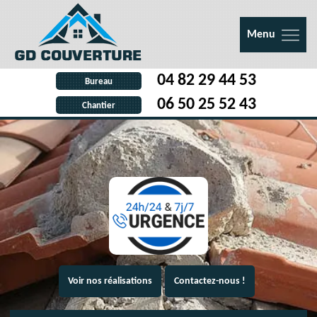
Menu
04 82 29 44 53
Bureau
06 50 25 52 43
Chantier
Voir nos réalisations
Contactez-nous !