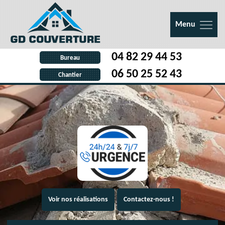
Menu
04 82 29 44 53
Bureau
06 50 25 52 43
Chantier
Voir nos réalisations
Contactez-nous !