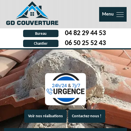
Menu
04 82 29 44 53
Bureau
06 50 25 52 43
Chantier
Voir nos réalisations
Contactez-nous !