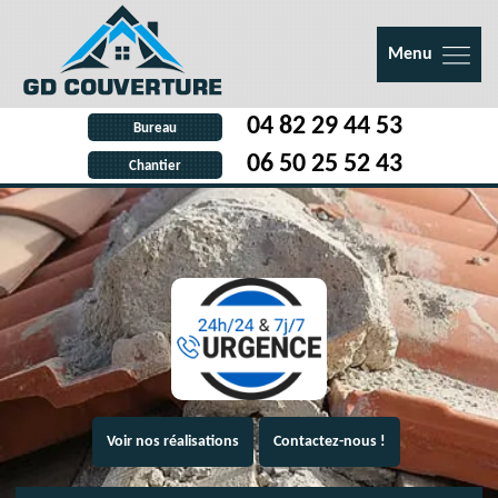
Menu
04 82 29 44 53
Bureau
06 50 25 52 43
Chantier
Voir nos réalisations
Contactez-nous !