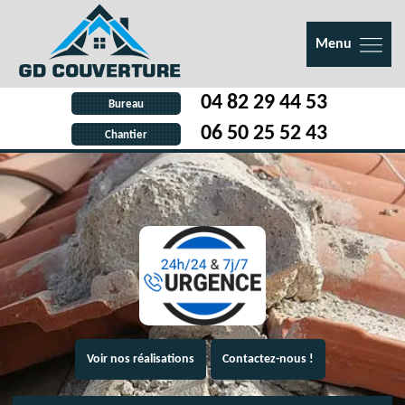
Menu
04 82 29 44 53
Bureau
06 50 25 52 43
Chantier
Voir nos réalisations
Contactez-nous !