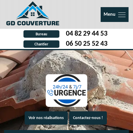
Menu
04 82 29 44 53
Bureau
06 50 25 52 43
Chantier
Voir nos réalisations
Contactez-nous !