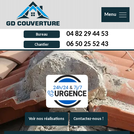
Menu
04 82 29 44 53
Bureau
06 50 25 52 43
Chantier
Voir nos réalisations
Contactez-nous !