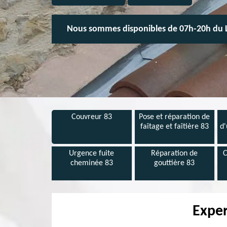
Nous sommes disponibles de 07h-20h du 
Couvreur 83
Pose et réparation de
faîtage et faîtière 83
d'
Urgence fuite
Réparation de
C
cheminée 83
gouttière 83
Exper