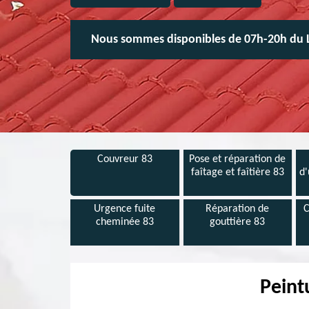
Nous sommes disponibles de 07h-20h du 
Couvreur 83
Pose et réparation de
faîtage et faîtière 83
d'
Urgence fuite
Réparation de
C
cheminée 83
gouttière 83
Peint