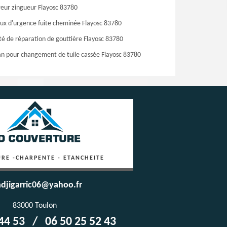
eur zingueur Flayosc 83780
ux d'urgence fuite cheminée Flayosc 83780
té de réparation de gouttière Flayosc 83780
an pour changement de tuile cassée Flayosc 83780
RE -CHARPENTE - ETANCHEITE
djigarric06@yahoo.fr
83000 Toulon
44 53
/
06 50 25 52 43