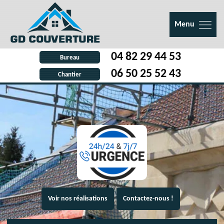
Menu
04 82 29 44 53
Bureau
06 50 25 52 43
Chantier
Voir nos réalisations
Contactez-nous !