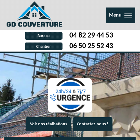
Menu
04 82 29 44 53
Bureau
06 50 25 52 43
Chantier
Voir nos réalisations
Contactez-nous !