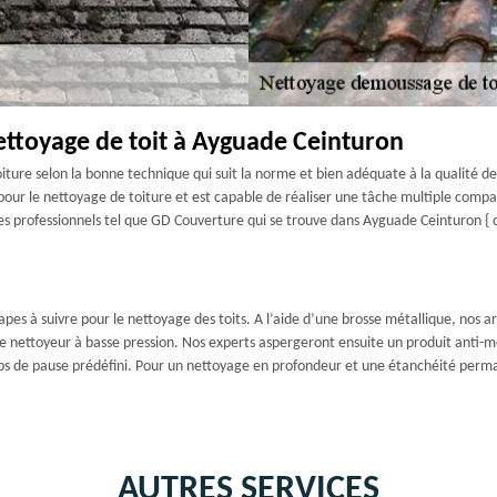
ettoyage de toit à Ayguade Ceinturon
oiture selon la bonne technique qui suit la norme et bien adéquate à la qualité d
our le nettoyage de toiture et est capable de réaliser une tâche multiple compat
es professionnels tel que GD Couverture qui se trouve dans Ayguade Ceinturon { cp
tapes à suivre pour le nettoyage des toits. A l’aide d’une brosse métallique, nos a
le nettoyeur à basse pression. Nos experts aspergeront ensuite un produit anti-m
 de pause prédéfini. Pour un nettoyage en profondeur et une étanchéité permane
AUTRES SERVICES