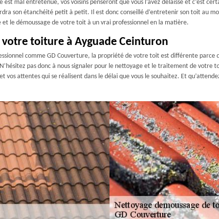
le est mal entretenue, vos voisins penseront que vous l’avez délaissé et c’est cert
ra son étanchéité petit à petit. Il est donc conseillé d’entretenir son toit au mo
 et le démoussage de votre toit à un vrai professionnel en la matière.
 votre toiture à Ayguade Ceinturon
sionnel comme GD Couverture, la propriété de votre toit est différente parce qu’i
N’hésitez pas donc à nous signaler pour le nettoyage et le traitement de votre to
vos attentes qui se réalisent dans le délai que vous le souhaitez. Et qu’attende