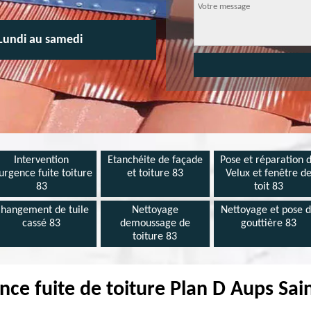
Lundi au samedi
Intervention
Etanchéite de façade
Pose et réparation 
urgence fuite toiture
et toiture 83
Velux et fenêtre d
83
toit 83
hangement de tuile
Nettoyage
Nettoyage et pose 
cassé 83
demoussage de
gouttière 83
toiture 83
ce fuite de toiture Plan D Aups Sa