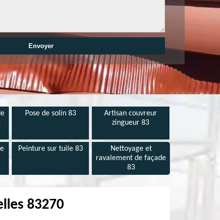
de
Pose de solin 83
Artisan couvreur
e
zingueur 83
de
Peinture sur tuile 83
Nettoyage et
ravalement de façade
83
lles 83270