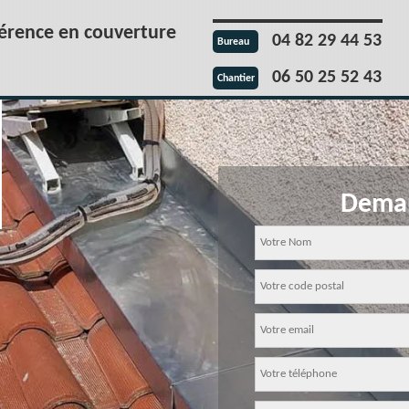
férence en couverture
04 82 29 44 53
Bureau
06 50 25 52 43
Chantier
Deman