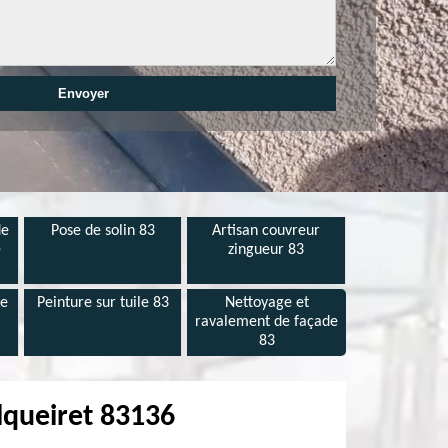
de
Pose de solin 83
Artisan couvreur
e
zingueur 83
de
Peinture sur tuile 83
Nettoyage et
ravalement de façade
83
alqueiret 83136