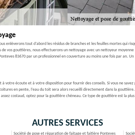
oyage
s enlèverons tout d’abord les résidus de branches et les feuilles mortes qui ris
ois de vos gouttières, nous effectuerons un nettoyage avec un nettoyeur moyenne 
 Ponteves 83670 par un professionnel en couverture au moins une fois par an. Un
à votre écoute et à votre disposition pour fournir des conseils. Si vous ne savez
itures en pente, l’eau du toit sera alors recueilli directement dans la gouttièr
assez costaud, optez pour la gouttière chéneau. Ce type de gouttière est la plu
AUTRES SERVICES
Société de pose et réparation de faitage et faitière Ponteves
Socié