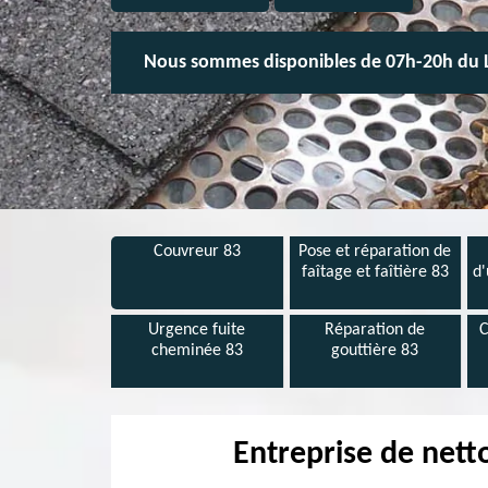
Nous sommes disponibles de 07h-20h du 
Couvreur 83
Pose et réparation de
faîtage et faîtière 83
d'
Urgence fuite
Réparation de
C
cheminée 83
gouttière 83
Entreprise de nett