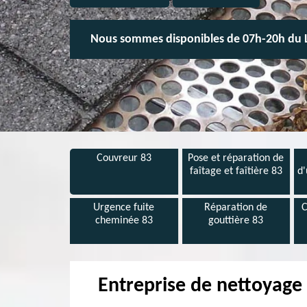
Nous sommes disponibles de 07h-20h du 
Couvreur 83
Pose et réparation de
faîtage et faîtière 83
d'
Urgence fuite
Réparation de
C
cheminée 83
gouttière 83
Entreprise de nettoyage 