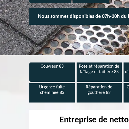
Nous sommes disponibles de 07h-20h du 
Couvreur 83
Pose et réparation de
faîtage et faîtière 83
d'
Urgence fuite
Réparation de
C
cheminée 83
gouttière 83
Entreprise de netto