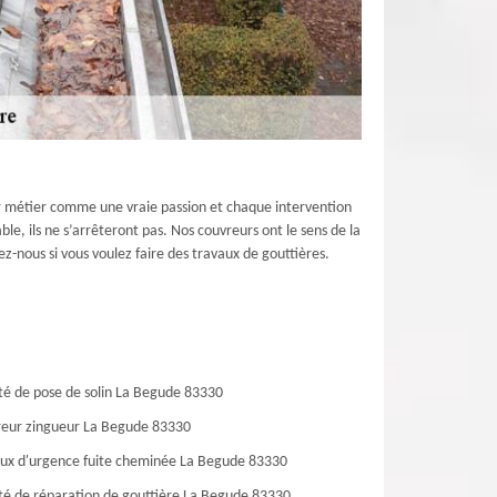
eur métier comme une vraie passion et chaque intervention
ble, ils ne s’arrêteront pas. Nos couvreurs ont le sens de la
ez-nous si vous voulez faire des travaux de gouttières.
té de pose de solin La Begude 83330
eur zingueur La Begude 83330
ux d'urgence fuite cheminée La Begude 83330
té de réparation de gouttière La Begude 83330