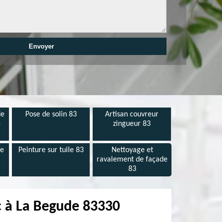
de
Pose de solin 83
Artisan couvreur
e
zingueur 83
de
Peinture sur tuile 83
Nettoyage et
ravalement de façade
83
nc à La Begude 83330