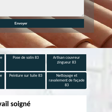
de
Pose de solin 83
Artisan couvreur
e
zingueur 83
de
Peinture sur tuile 83
Nettoyage et
ravalement de façade
83
ail soigné