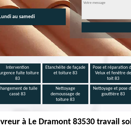
Lundi au samedi
Intervention
Etanchéite de façade
Pose et réparation 
urgence fuite toiture
et toiture 83
Velux et fenêtre d
83
toit 83
hangement de tuile
Nettoyage
Nettoyage et pose 
cassé 83
demoussage de
gouttière 83
toiture 83
vreur à Le Dramont 83530 travail so