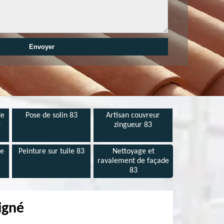
de
Pose de solin 83
Artisan couvreur
e
zingueur 83
de
Peinture sur tuile 83
Nettoyage et
ravalement de façade
83
igné